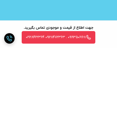
جهت اطلاع از قیمت و موجودی تماس بگیرید.
09193506168 . 09128472363 02128422364
برگشت به بالا