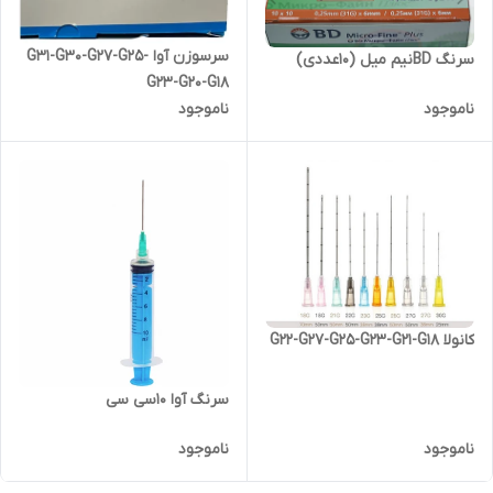
سرسوزن آوا G31-G30-G27-G25-
سرنگ BDنیم میل (10عددی)
G23-G20-G18
ناموجود
ناموجود
کانولا G22-G27-G25-G23-G21-G18
سرنگ آوا 10سی سی
ناموجود
ناموجود