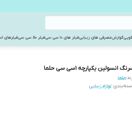
کوپی
گوارش
مصرفی های زیبایی
فیلر های 10 سی سی
فیلر 50 سی سی
فیلرهای 1سی سی
نگ انسولین یکپارچه 1سی سی حلما
ند:
حلما
ته‌بندی
:
لوازم زیبایی